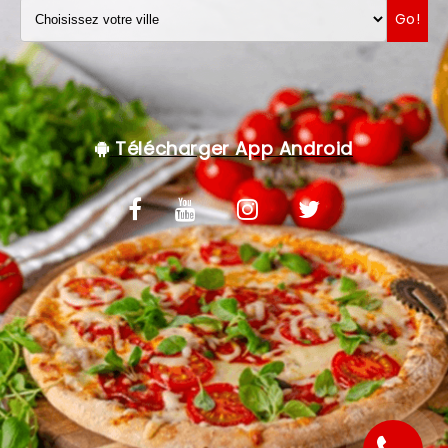
Go!
VOS AVIS
MENTIONS LÉGALES
C.G.V
Télécharger App Android