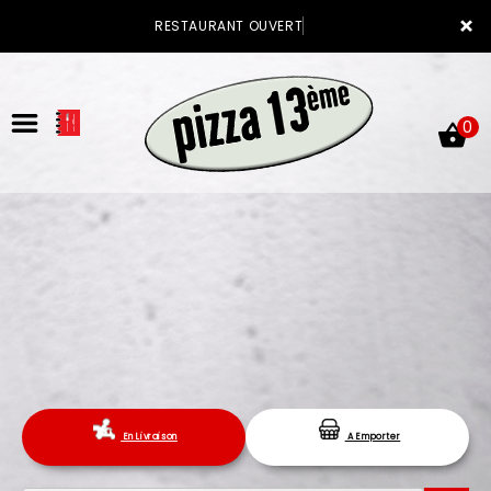
×
RESTAURANT OUVERT
0
ACCUEIL
LA CARTE
VOTRE COMPTE
En Livraison
A Emporter
NOTRE RESTAURANT