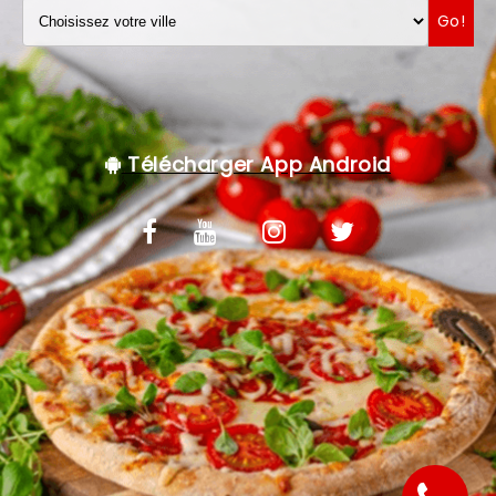
Go!
VOS AVIS
MENTIONS LÉGALES
C.G.V
Télécharger App Android