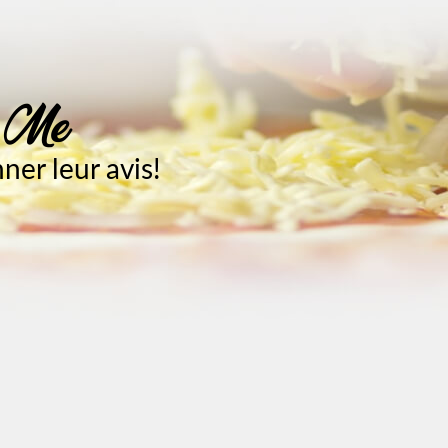
e Me
er leur avis!