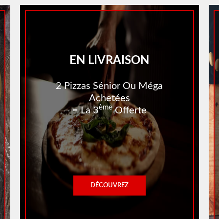
EN LIVRAISON
2 Pizzas Sénior Ou Méga
Achetées
Ème
= La 3
Offerte
DÉCOUVREZ