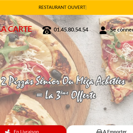
Vous pouve
LA CARTE
01.45.80.54.54
Se connect
En Livraison
A Emporter