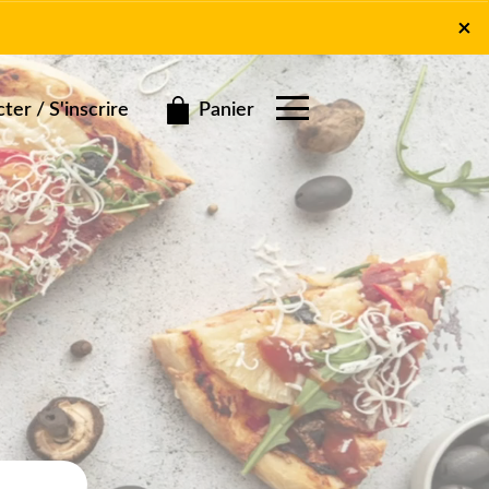
×
×
Panier
er / S'inscrire