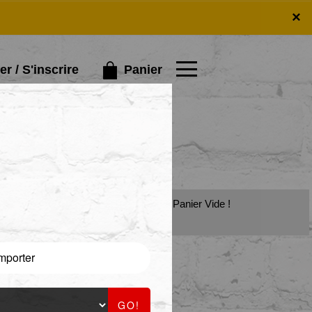
×
×
Panier
r / S'inscrire
Panier Vide !