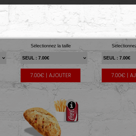
THON
POUL
Sélectionnez la taille
Sélectionnez 
7.00€ | AJOUTER
7.00€ | A