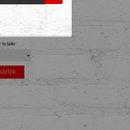
ET
la taille
JOUTER