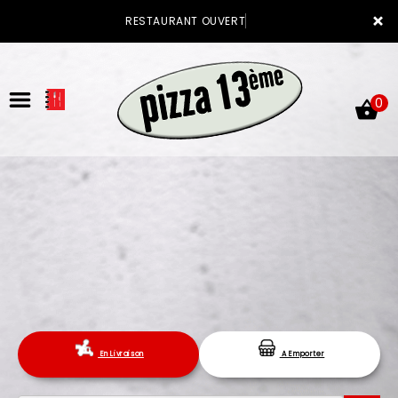
×
RESTAURANT OUVERT
0
ACCUEIL
LA CARTE
VOTRE COMPTE
En Livraison
A Emporter
NOTRE RESTAURANT