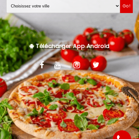
Go!
VOS AVIS
MENTIONS LÉGALES
C.G.V
Télécharger App Android