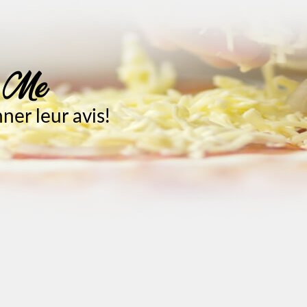
e Me
er leur avis!