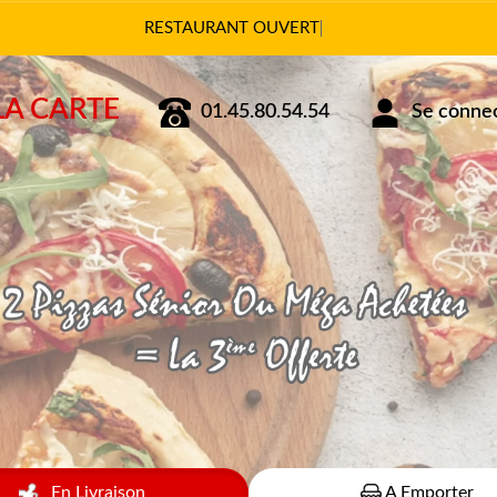
Vous pouvez c
LA CARTE
01.45.80.54.54
Se connect
En Livraison
A Emporter