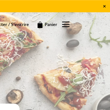
×
×
Panier
er / S'inscrire