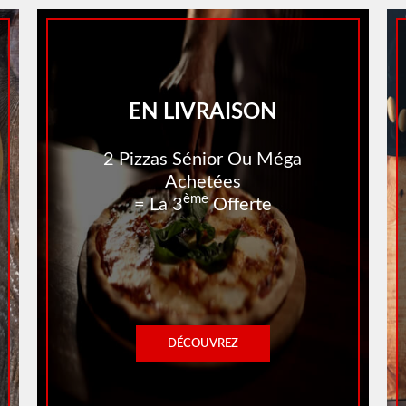
EN LIVRAISON
2 Pizzas Sénior Ou Méga
Achetées
Ème
= La 3
Offerte
DÉCOUVREZ