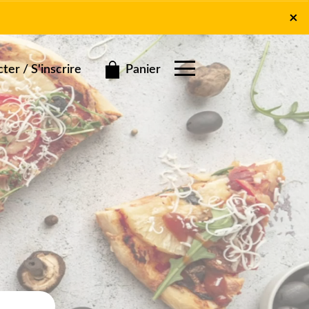
×
×
Panier
er / S'inscrire