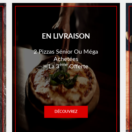
EN LIVRAISON
2 Pizzas Sénior Ou Méga
Achetées
Ème
= La 3
Offerte
DÉCOUVREZ