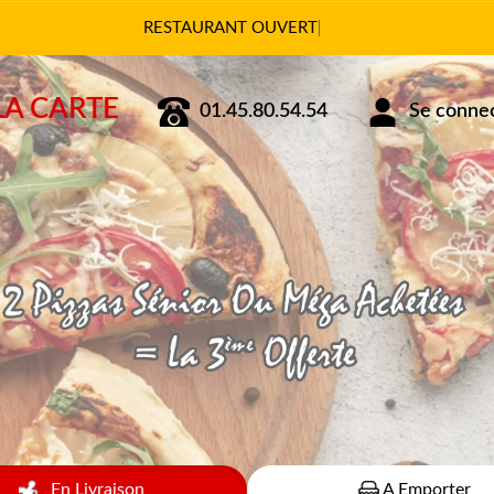
Vous pouvez
LA CARTE
01.45.80.54.54
Se connect
En Livraison
A Emporter