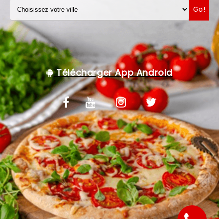
Go!
VOS AVIS
MENTIONS LÉGALES
C.G.V
Télécharger App Android