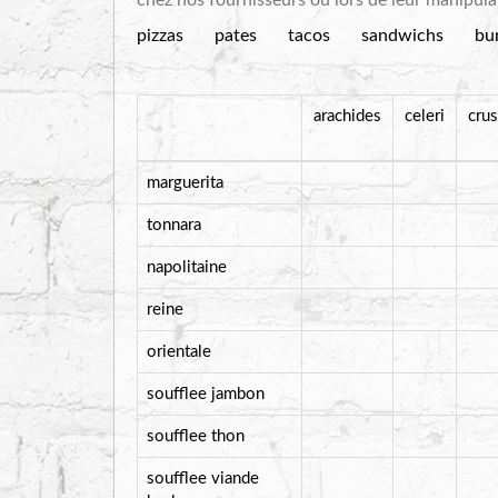
chez nos fournisseurs ou lors de leur manipul
pizzas
pates
tacos
sandwichs
bu
arachides
celeri
cru
marguerita
tonnara
napolitaine
reine
orientale
soufflee jambon
soufflee thon
soufflee viande