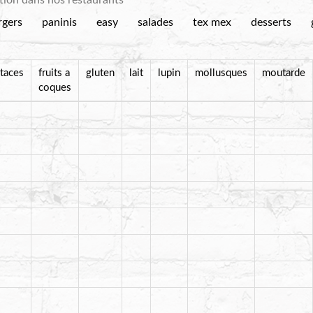
ation dans nos restaurants
rgers
paninis
easy
salades
tex mex
desserts
staces
fruits a
gluten
lait
lupin
mollusques
moutarde
coques