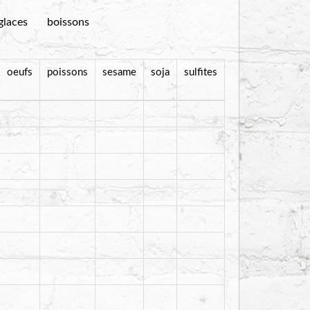
glaces
boissons
oeufs
poissons
sesame
soja
sulfites